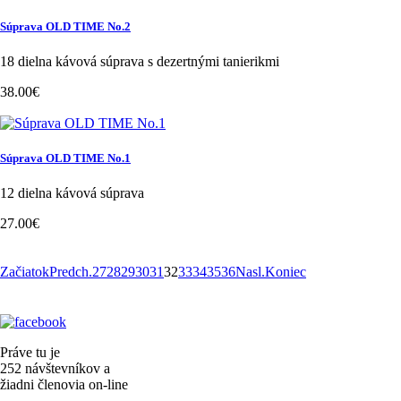
Súprava OLD TIME No.2
18 dielna kávová súprava s dezertnými tanierikmi
38.00€
Súprava OLD TIME No.1
12 dielna kávová súprava
27.00€
Začiatok
Predch.
27
28
29
30
31
32
33
34
35
36
Nasl.
Koniec
Práve tu je
252 návštevníkov a
žiadni členovia on-line