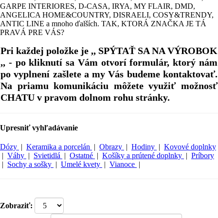
GARPE INTERIORES, D-CASA, IRYA, MY FLAIR, DMD,
ANGELICA HOME&COUNTRY, DISRAELI, COSY&TRENDY,
ANTIC LINE a mnoho ďalších. TAK, KTORÁ ZNAČKA JE TÁ
PRAVÁ PRE VÁS?
Pri každej položke je ,, SPÝTAŤ SA NA VÝROBOK
,, - po kliknutí sa Vám otvorí formulár, ktorý nám
po vyplnení zašlete a my Vás budeme kontaktovať.
Na priamu komunikáciu môžete využiť možnosť
CHATU v pravom dolnom rohu stránky.
Upresniť vyhľadávanie
Dózy
|
Keramika a porcelán
|
Obrazy
|
Hodiny
|
Kovové doplnky
|
Váhy
|
Svietidlá
|
Ostatné
|
Košíky a prútené doplnky
|
Príbory
|
Sochy a sošky
|
Umelé kvety
|
Vianoce
|
Zobraziť: