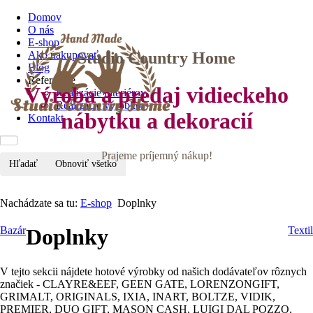
Domov
O nás
E-shop
Studio Country Home
Ako nakupovať
Blog
Referencie
Výroba a predaj vidieckeho
Realizácie interiérov
Realizácie výrobkov
nábytku a dekoracií
Kontakt
Prajeme príjemný nákup!
Hľadať
Obnoviť všetko
Nachádzate sa tu:
E-shop
Doplnky
Bazár
Doplnky
Textil
V tejto sekcii nájdete hotové výrobky od našich dodávateľov rôznych
značiek - CLAYRE&EEF, GEEN GATE, LORENZONGIFT,
GRIMALT, ORIGINALS, IXIA, INART, BOLTZE, VIDIK,
PREMIER, DUO GIFT, MASON CASH, LUIGI DAL POZZO,