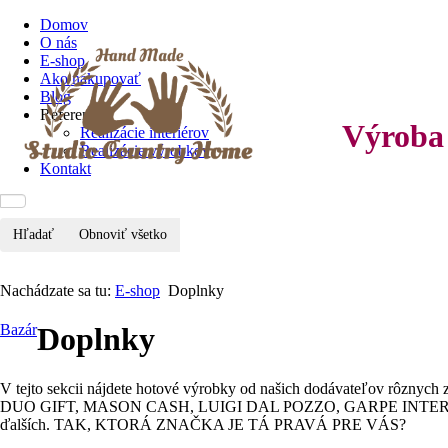
Domov
O nás
E-shop
Ako nakupovať
Blog
Referencie
Výroba 
Realizácie interiérov
Realizácie výrobkov
Kontakt
Hľadať
Obnoviť všetko
Nachádzate sa tu:
E-shop
Doplnky
Bazár
Doplnky
V tejto sekcii nájdete hotové výrobky od našich dodávateľo
DUO GIFT, MASON CASH, LUIGI DAL POZZO, GARPE INTER
ďalších. TAK, KTORÁ ZNAČKA JE TÁ PRAVÁ PRE VÁS?