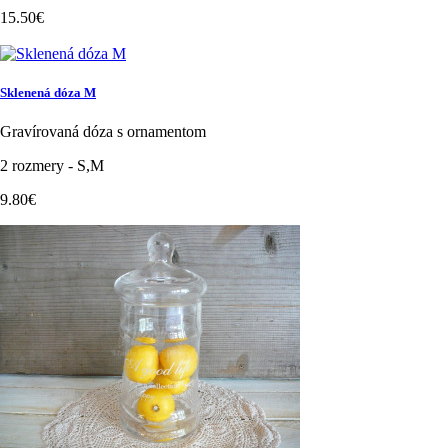
15.50€
Sklenená dóza M
Gravírovaná dóza s ornamentom
2 rozmery - S,M
9.80€