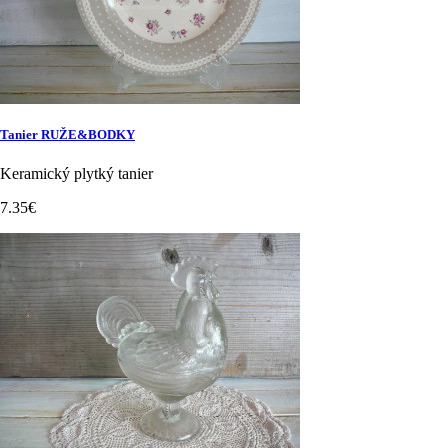
Tanier RUŽE&BODKY
Keramický plytký tanier
7.35€