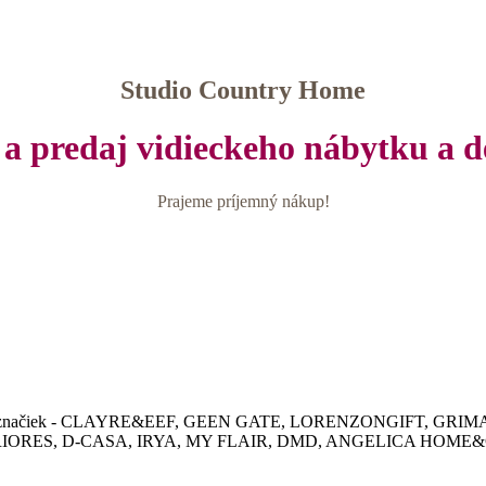
Studio Country Home
a predaj vidieckeho nábytku a d
Prajeme príjemný nákup!
v rôznych značiek - CLAYRE&EEF, GEEN GATE, LORENZONGIFT, G
IORES, D-CASA, IRYA, MY FLAIR, DMD, ANGELICA HOME&