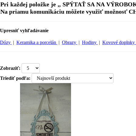
Pri každej položke je ,, SPÝTAŤ SA NA VÝROBOK ,,
Na priamu komunikáciu môžete využiť možnosť C
Upresniť vyhľadávanie
Dózy
|
Keramika a porcelán
|
Obrazy
|
Hodiny
|
Kovové doplnky
Zobraziť:
Triediť podľa: