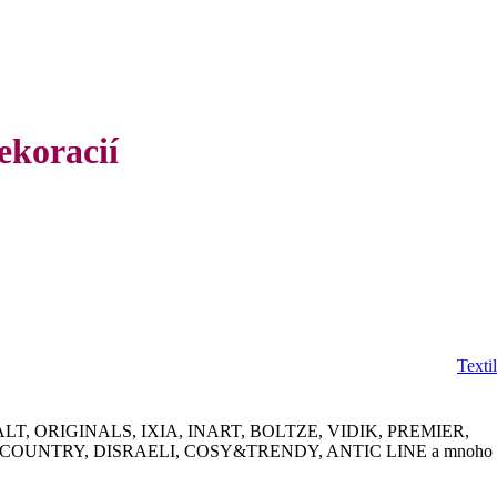
ekoracií
Textil
RIMALT, ORIGINALS, IXIA, INART, BOLTZE, VIDIK, PREMIER,
COUNTRY, DISRAELI, COSY&TRENDY, ANTIC LINE a mnoho