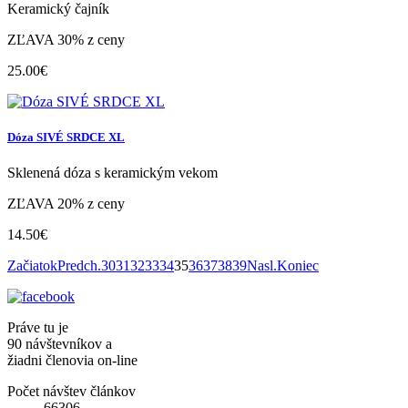
Keramický čajník
ZĽAVA 30% z ceny
25.00€
Dóza SIVÉ SRDCE XL
Sklenená dóza s keramickým vekom
ZĽAVA 20% z ceny
14.50€
Začiatok
Predch.
30
31
32
33
34
35
36
37
38
39
Nasl.
Koniec
Práve tu je
90 návštevníkov a
žiadni členovia on-line
Počet návštev článkov
66306