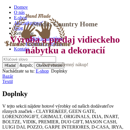
Domov
O nás
E-shop
Studio Country Home
Ako nakupovať
Blog
Referencie
Výroba a predaj vidieckeho
Realizácie interiérov
Realizácie výrobkov
nábytku a dekoracií
Kontakt
Prajeme príjemný nákup!
&npsb;
Hľadať
Obnoviť všetko
Nachádzate sa tu:
E-shop
Doplnky
Bazár
Textil
Doplnky
V tejto sekcii nájdete hotové výrobky od našich dodávateľov
rôznych značiek - CLAYRE&EEF, GEEN GATE,
LORENZONGIFT, GRIMALT, ORIGINALS, IXIA, INART,
BOLTZE, VIDIK, PREMIER, DUO GIFT, MASON CASH,
LUIGI DAL POZZO, GARPE INTERIORES, D-CASA, IRYA,