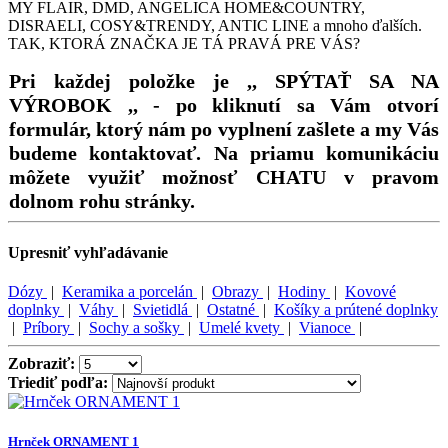
MY FLAIR, DMD, ANGELICA HOME&COUNTRY,
DISRAELI, COSY&TRENDY, ANTIC LINE a mnoho ďalších.
TAK, KTORÁ ZNAČKA JE TÁ PRAVÁ PRE VÁS?
Pri každej položke je ,, SPÝTAŤ SA NA
VÝROBOK ,, - po kliknutí sa Vám otvorí
formulár, ktorý nám po vyplnení zašlete a my Vás
budeme kontaktovať. Na priamu komunikáciu
môžete využiť možnosť CHATU v pravom
dolnom rohu stránky.
Upresniť vyhľadávanie
Dózy
|
Keramika a porcelán
|
Obrazy
|
Hodiny
|
Kovové
doplnky
|
Váhy
|
Svietidlá
|
Ostatné
|
Košíky a prútené doplnky
|
Príbory
|
Sochy a sošky
|
Umelé kvety
|
Vianoce
|
Zobraziť:
Triediť podľa:
Hrnček ORNAMENT 1