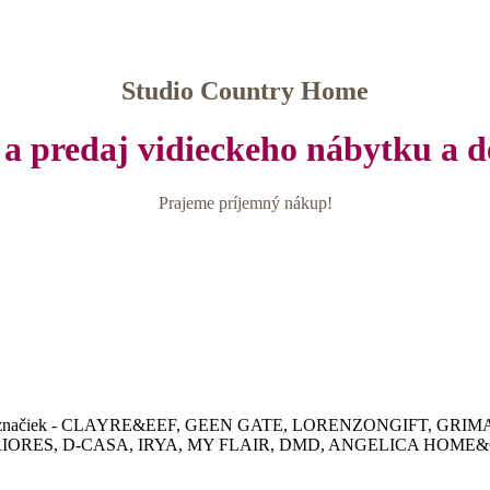
Studio Country Home
a predaj vidieckeho nábytku a d
Prajeme príjemný nákup!
v rôznych značiek - CLAYRE&EEF, GEEN GATE, LORENZONGIFT, G
IORES, D-CASA, IRYA, MY FLAIR, DMD, ANGELICA HOME&