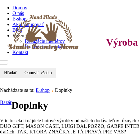
Domov
O nás
E-shop
Ako nakupovať
Blog
Referencie
Výroba 
Realizácie interiérov
Realizácie výrobkov
Kontakt
Hľadať
Obnoviť všetko
Nachádzate sa tu:
E-shop
Doplnky
Bazár
Doplnky
V tejto sekcii nájdete hotové výrobky od našich dodávateľo
DUO GIFT, MASON CASH, LUIGI DAL POZZO, GARPE INTER
ďalších. TAK, KTORÁ ZNAČKA JE TÁ PRAVÁ PRE VÁS?