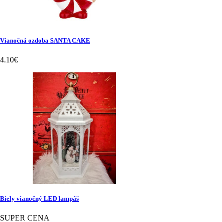
Vianočná ozdoba SANTA CAKE
4.10€
Biely vianočný LED lampáš
SUPER CENA