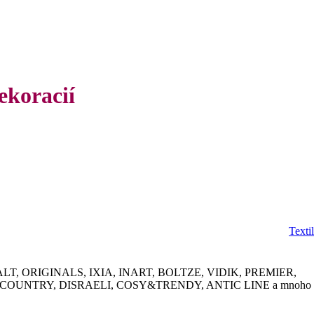
ekoracií
Textil
RIMALT, ORIGINALS, IXIA, INART, BOLTZE, VIDIK, PREMIER,
COUNTRY, DISRAELI, COSY&TRENDY, ANTIC LINE a mnoho