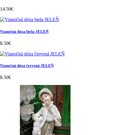
14.50€
Vianočná dóza biela JELEŇ
8.50€
Vianočná dóza červená JELEŇ
8.50€