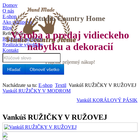
Domov
O nás
E-shop
Studio Country Home
Ako nakupovať
Blog
Výroba a predaj vidieckeho
Referencie
Realizácie interiérov
nábytku a dekoracií
Realizácie výrobkov
Kontakt
Prajeme príjemný nákup!
Hľadať
Obnoviť všetko
Nachádzate sa tu:
E-shop
Textil
Vankúš RUŽIČKY V RUŽOVEJ
Vankúš RUŽIČKY V MODROM
Vankúš KORÁLOVÝ PÁSIK
Vankúš RUŽIČKY V RUŽOVEJ