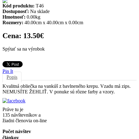
Kód produktu:
T46
Dostupnosť:
Na sklade
Hmotnosť:
0.00kg
Rozmery:
40.00cm x 40.00cm x 0.00cm
Cena:
13.50€
Spýtať sa na výrobok
Pin It
Popis
Kvalitná obliečka na vankúš z bavlneného krepu. Vzadu má zips.
NEMUSÍTE ŽEHLIŤ. V ponuke sú rôzne farby a vzory.
Práve tu je
135 návštevníkov a
žiadni členovia on-line
Počet návštev
článkov