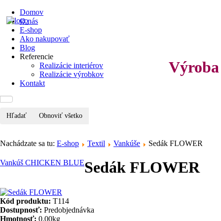
Domov
O nás
E-shop
Ako nakupovať
Blog
Referencie
Výroba 
Realizácie interiérov
Realizácie výrobkov
Kontakt
Hľadať
Obnoviť všetko
Nachádzate sa tu:
E-shop
Textil
Vankúše
Sedák FLOWER
Vankúš CHICKEN BLUE
Sedák FLOWER
Kód produktu:
T114
Dostupnosť:
Predobjednávka
Hmotnosť:
0.00kg