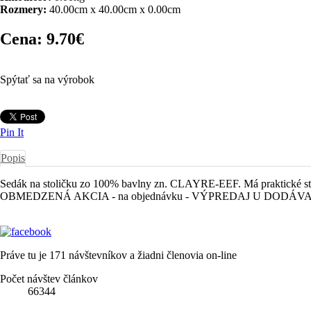
Rozmery:
40.00cm x 40.00cm x 0.00cm
Cena:
9.70€
Spýtať sa na výrobok
Pin It
Popis
Sedák na stoličku zo 100% bavlny zn. CLAYRE-EEF. Má praktické stu
OBMEDZENÁ AKCIA - na objednávku - VÝPREDAJ U DODÁV
Práve tu je 171 návštevníkov a žiadni členovia on-line
Počet návštev článkov
66344