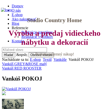
Domov
O nás
E-shop
Studio Country Home
Ako nakupovať
Blog
Referencie
Výroba a predaj vidieckeho
Realizácie interiérov
Realizácie výrobkov
nábytku a dekoracií
Kontakt
Prajeme príjemný nákup!
&npsb;
Hľadať
Obnoviť všetko
Nachádzate sa tu:
E-shop
Textil
Vankúše
Vankúš POKOJ
Vankúš GREY&ROSE malý
Vankúš RED ROOSTER
Vankúš POKOJ