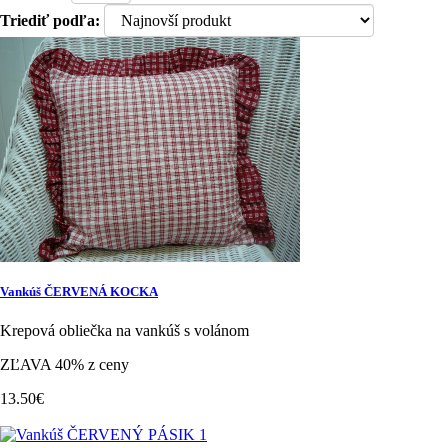
Triediť podľa:
Vankúš ČERVENÁ KOCKA
Krepová obliečka na vankúš s volánom
ZĽAVA 40% z ceny
13.50€