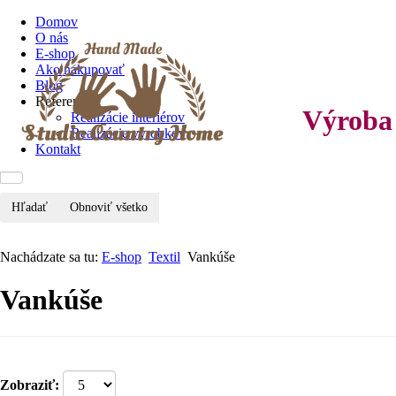
Domov
O nás
E-shop
Ako nakupovať
Blog
Referencie
Výroba 
Realizácie interiérov
Realizácie výrobkov
Kontakt
Hľadať
Obnoviť všetko
Nachádzate sa tu:
E-shop
Textil
Vankúše
Vankúše
Zobraziť: